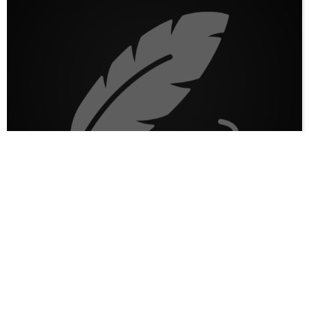
Buradan kimseye siyasi ekmek
çıkmaz!
info
3 yıl